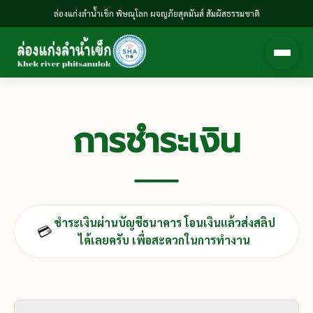
ล่องแก่งลำน้ำเข็ก พิษณุโลก ผจญภัยสุดมันส์ สัมผัสธรรมชาติ
การชำระเงิน
ชำระเงินผ่านบัญชีธนาคาร โอนเงินแล้วส่งสลิป
💳
ได้เลยครับ เพื่อสะดวกในการทำงาน