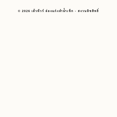
© 2026 เฮ้วทัวร์ ล่องแก่งลำน้ำเข็ก - สงวนลิขสิทธิ์